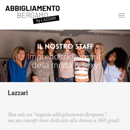
Il nostro staff
Imprenditrici, amanti
della moda & sexy
Lazzari
Non solo un “negozio abbigliamento Bergamo”,
ma un concept store dedicato alla donna a 360 gradi.