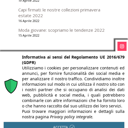
19 Aprile 2022
Capi firmati: le nostre collezioni primavera
estate 2022
16 Aprile 2022
Moda giovane: scopriamo le tendenze 2022
15 Aprile 2022
CONDIVIDI SU:
Informativa ai sensi del Regolamento UE 2016/679
(GDPR)
Utilizziamo i cookies per personalizzare contenuti ed
annunci, per fornire funzionalità dei social media e
per analizzare il nostro traffico. Condividiamo inoltre
informazioni sul modo in cui utilizza il nostro sito con
i nostri partner che si occupano di analisi dei dati
web, pubblicità e social media, i quali potrebbero
combinarle con altre informazioni che ha fornito loro
o che hanno raccolto dal suo utilizzo dei loro servizi.
Puoi trovare maggiori informazioni e dettagli sulla
© Copyright 2022 Lazzari G. Srl | Via Giovanni Battista
nostra pagina
Privacy policy integrale.
Moroni, 380, 24127 Bergamo BG | P.Iva 04014830162 |
ACCETTA
Iscritto Alla Camera Di Commercio Di Bergamo REA BG-