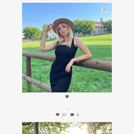
Set 8
🖤
...
32
0