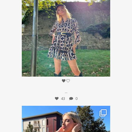
Set 8
🖤🤍
...
43
0