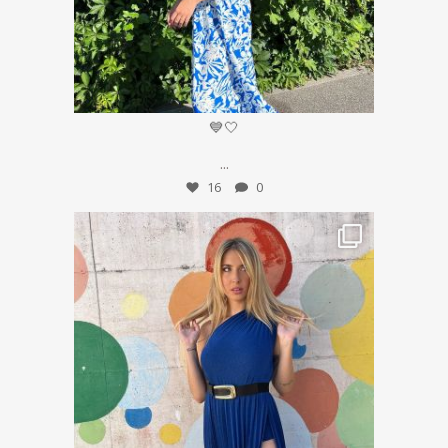
Lug 15
💙🤍
...
16
0