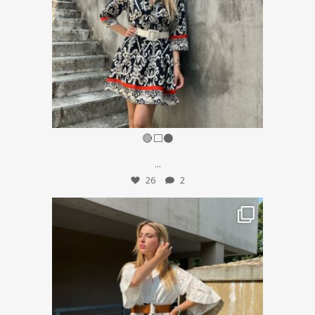
Giu 28
🔴⬜️⚫️
...
26
2