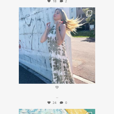
18
2
Lug 14
💚
...
24
0