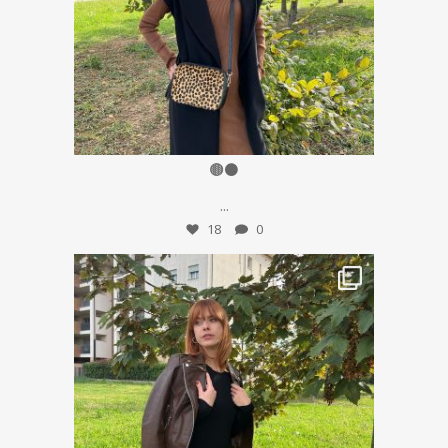
Ott 15
🟤⚫️
...
18
0