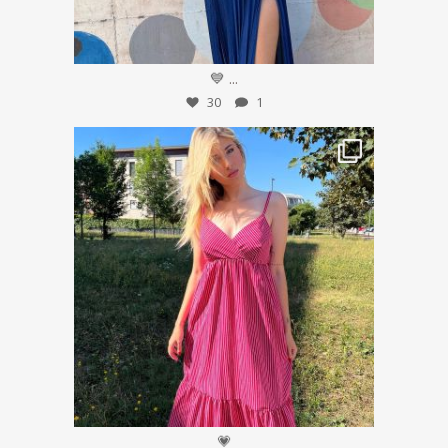
Lug 15
💙
...
30
1
Lug 14
💗