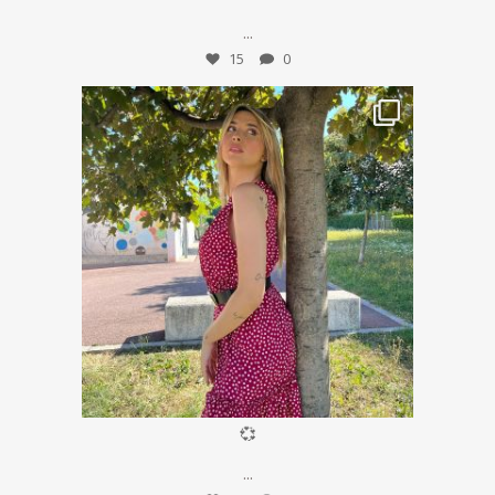
...
15
0
Lug 14
💞
...