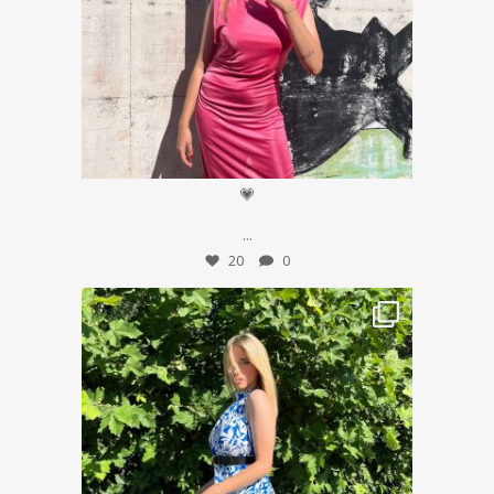
Lug 16
💗
...
20
0