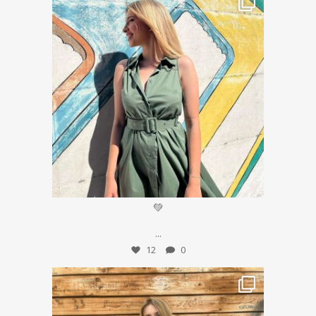
Lug 13
💚
...
12
0