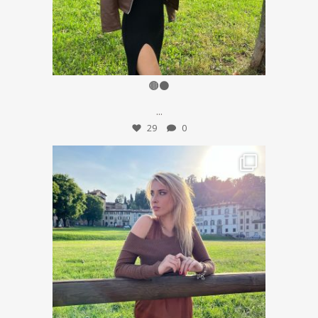
Ott 14
🟤⚫️
...
29
0