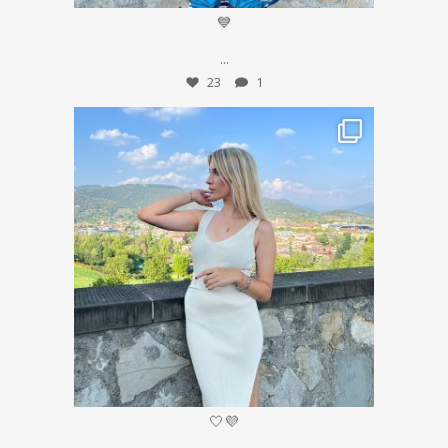
💙
...
23
1
Set 13
🤍💜