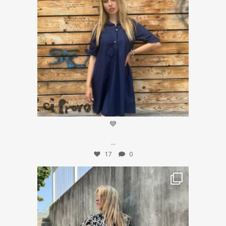
Giu 29
💙
...
17
0