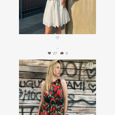
Giu 24
🤍
...
27
0