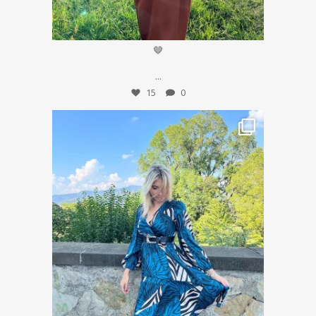
Set 22
🤎
...
15
0
Set 16