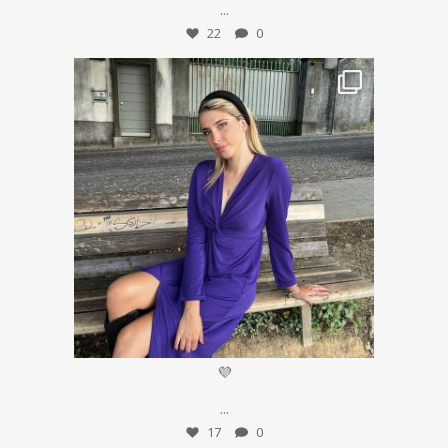
...
22
0
Set 10
💜
...
17
0