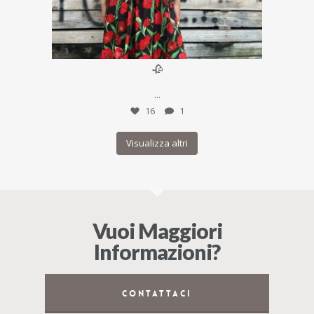
Giu 24
🥀
...
16
1
Visualizza altri
Vuoi Maggiori
Informazioni?
CONTATTACI