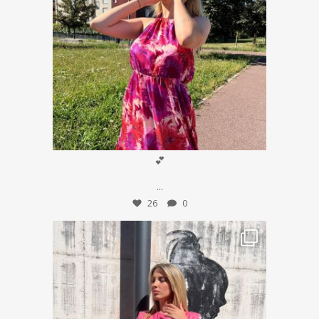
Lug 18
💕
...
26
0